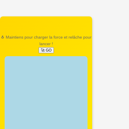
🐧 Maintiens pour charger la force et relâche pour
lancer !
🚀 GO