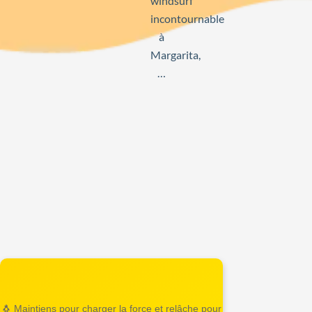
windsurf
incontournable
à
Margarita,
…
🐧 Maintiens pour charger la force et relâche pour