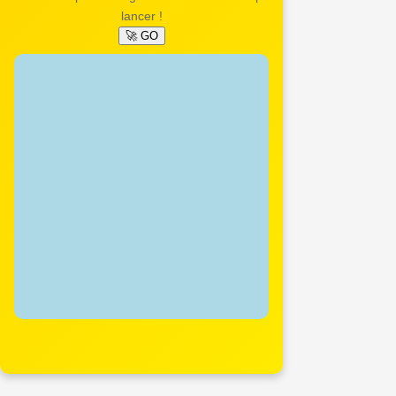
lancer !
🚀 GO