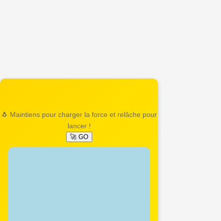
🐧 Maintiens pour charger la force et relâche pour
lancer !
🚀 GO