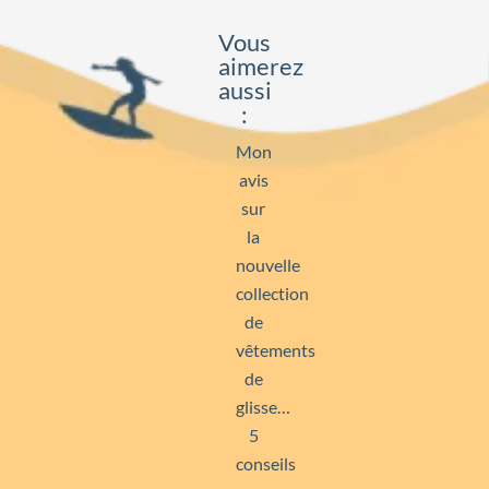
Vous
aimerez
aussi
:
Mon
avis
sur
la
nouvelle
collection
de
vêtements
de
glisse…
5
conseils