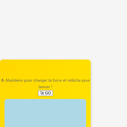
🐧 Maintiens pour charger la force et relâche pour
lancer !
🚀 GO