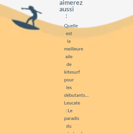
aimerez
aussi
:
Quelle
est
la
meilleure
aile
de
kitesurf
pour
les
débutants…
Leucate
: Le
paradis
du