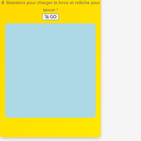
🐧 Maintiens pour charger la force et relâche pour
lancer !
🚀 GO