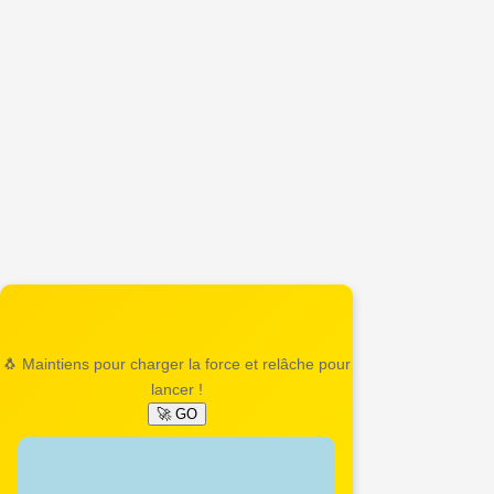
🐧 Maintiens pour charger la force et relâche pour
lancer !
🚀 GO