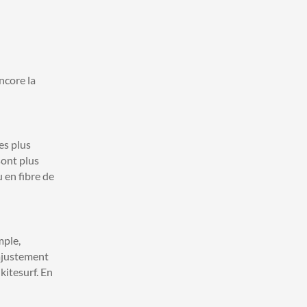
ncore la
es plus
sont plus
 en fibre de
mple,
 ajustement
kitesurf. En