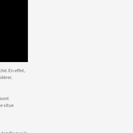
hé. En effet,
idérer.
 sont
e situe
 tandis que la