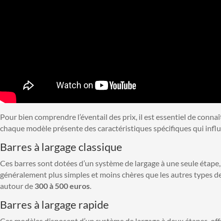
Pour bien comprendre l’éventail des prix, il est essentiel de connaît
chaque modèle présente des caractéristiques spécifiques qui influe
Barres à largage classique
Ces barres sont dotées d’un système de largage à une seule étape, q
généralement plus simples et moins chères que les autres types de 
autour de
300 à 500 euros
.
Barres à largage rapide
Ces modèles disposent d’un système de largage à deux étapes, offran