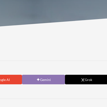
gle AI
Gemini
Grok