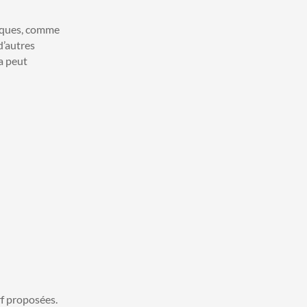
arques, comme
d’autres
a peut
rf proposées.