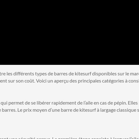
re les différents types de barres de kitesurf disponibles sur le marc
nt sur son coût. Voici un aperçu des principales catégories à cons
ui permet de se libérer rapidement de l’aile en cas de pépin. Elles
barres. Le prix moyen d’une barre de kitesurf à largage classique s
t une sécurité accrue. La première étape consiste à larguer l’aile,