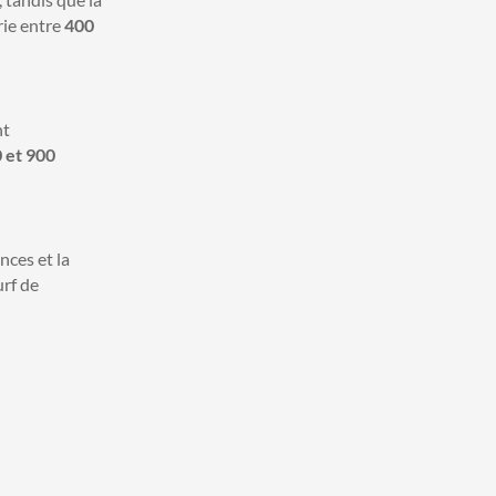
rie entre
400
nt
 et 900
nces et la
urf de