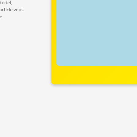
ériel,
article vous
e.