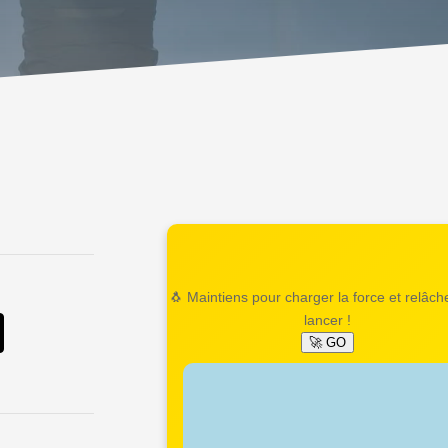
🐧 Maintiens pour charger la force et relâch
lancer !
🚀 GO