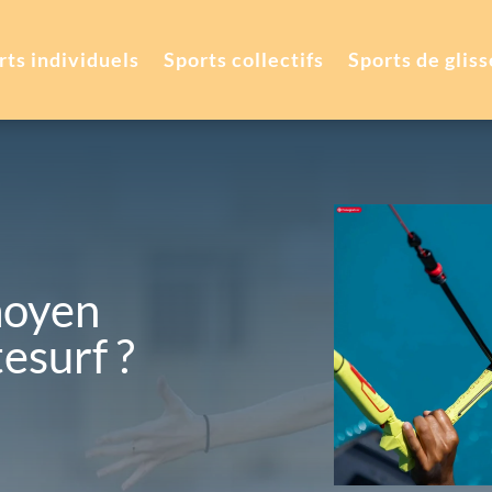
rts individuels
Sports collectifs
Sports de gliss
moyen
tesurf ?