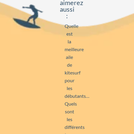
aimerez
aussi
:
Quelle
est
la
meilleure
aile
de
kitesurf
pour
les
débutants…
Quels
sont
les
différents