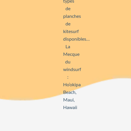
types
de
planches
de
kitesurf
disponibles…
La
Mecque
du
windsurf
:
Ho’okipa
Beach,
Maui,
Hawaii