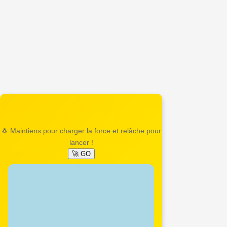
🐧 Maintiens pour charger la force et relâche pour
lancer !
🚀 GO