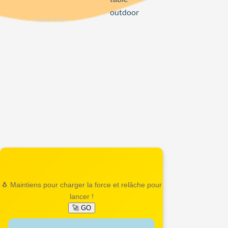
outdoor
🐧 Maintiens pour charger la force et relâche pour
lancer !
🚀 GO