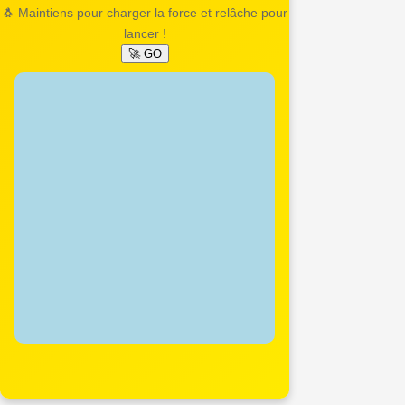
🐧 Maintiens pour charger la force et relâche pour
lancer !
🚀 GO