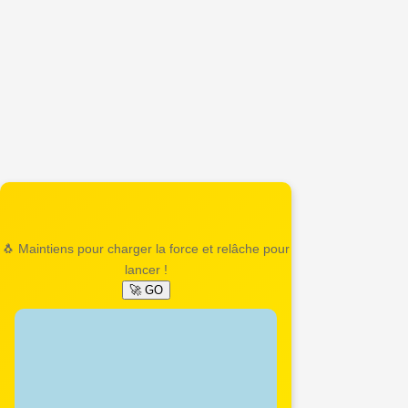
🐧 Maintiens pour charger la force et relâche pour
lancer !
🚀 GO