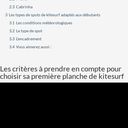
2.3
Cabrinha
3
Les types de spots de kitesurf adaptés aux débutants
3.1
Les conditions météorologiques
3.2
Le type de spot
3.3
L’encadrement
3.4
Vous aimerez aussi :
Les critères à prendre en compte pour
choisir sa première planche de kitesurf