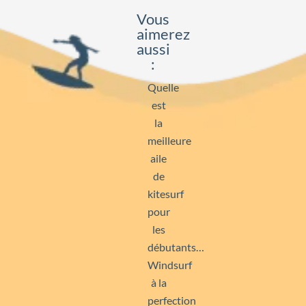
Vous
aimerez
aussi
:
Quelle
est
la
meilleure
aile
de
kitesurf
pour
les
débutants…
Windsurf
à la
perfection