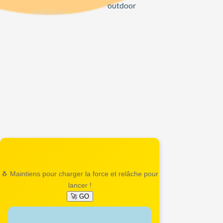
outdoor
🐧 Maintiens pour charger la force et relâche pour
lancer !
🚀 GO