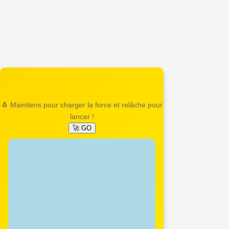
🐧 Maintiens pour charger la force et relâche pour
lancer !
🚀 GO