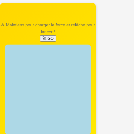
🐧 Maintiens pour charger la force et relâche pour
lancer !
🚀 GO