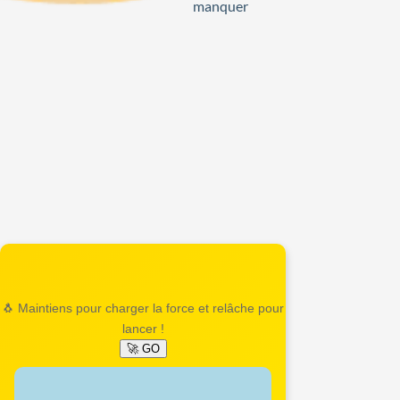
manquer
🐧 Maintiens pour charger la force et relâche pour
lancer !
🚀 GO