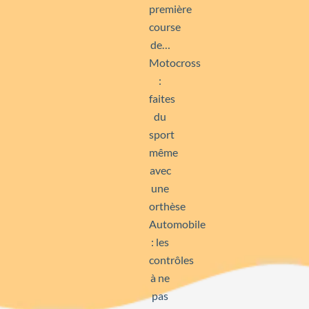
première
course
de…
Motocross
:
faites
du
sport
même
avec
une
orthèse
Automobile
: les
contrôles
à ne
pas